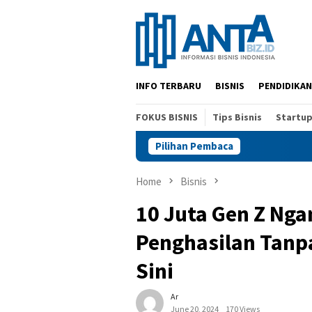
Skip
to
content
INFO TERBARU
BISNIS
PENDIDIKAN
FOKUS BISNIS
Tips Bisnis
Startu
Pilihan Pembaca
Home
Bisnis
10 Juta Gen Z Ngan
Penghasilan Tanpa
Sini
Ar
June 20, 2024
170 Views