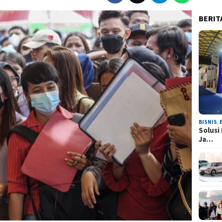
BERIT
BISNIS
,
Solusi
Ja…