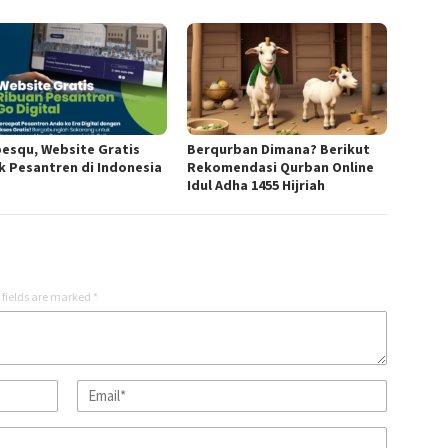
esqu, Website Gratis
Berqurban Dimana? Berikut
k Pesantren di Indonesia
Rekomendasi Qurban Online
Idul Adha 1455 Hijriah
 fields are marked
*