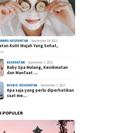
RBARU
,
KESEHATAN
September 19, 2023
tan Kulit Wajah Yang Sehat,
h…
KESEHATAN
September 7, 2023
Baby Spa Malang, Kenikmatan
dan Manfaat …
BISNIS
,
KESEHATAN
September 7, 2023
Apa saja yang perlu diperhatikan
saat me…
A POPULER