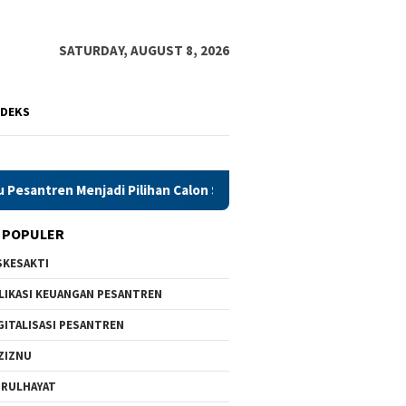
SATURDAY, AUGUST 8, 2026
NDEKS
di Pilihan Calon Santri Saat PSB
Rekognisi Siskesakti Me
 POPULER
SKESAKTI
LIKASI KEUANGAN PESANTREN
GITALISASI PESANTREN
ZIZNU
RULHAYAT