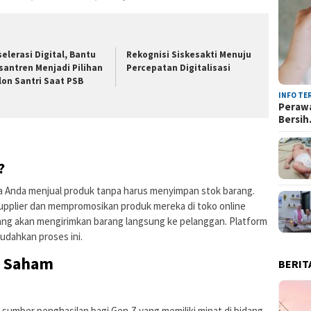
selerasi Digital, Bantu
Rekognisi Siskesakti Menuju
santren Menjadi Pilihan
Percepatan Digitalisasi
lon Santri Saat PSB
INFO TE
Perawa
Bersi
?
na Anda menjual produk tanpa harus menyimpan stok barang.
upplier dan mempromosikan produk mereka di toko online
 yang akan mengirimkan barang langsung ke pelanggan. Platform
dahkan proses ini.
g Saham
BERIT
 sumber penghasilan bagi Gen Z yang memiliki minat di bidang