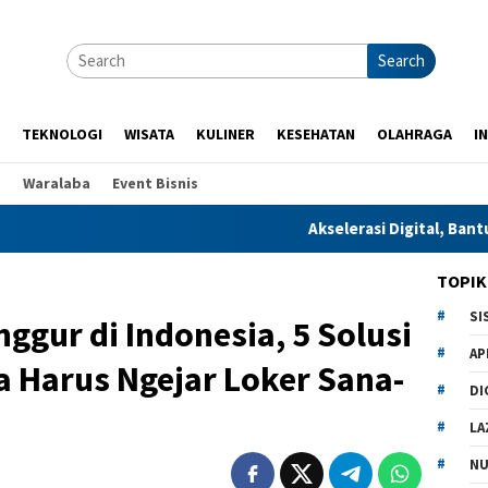
Search
TEKNOLOGI
WISATA
KULINER
KESEHATAN
OLAHRAGA
I
p
Waralaba
Event Bisnis
Akselerasi Digital, Bantu Pesantren Menja
TOPIK
SI
ggur di Indonesia, 5 Solusi
AP
 Harus Ngejar Loker Sana-
DI
LA
NU