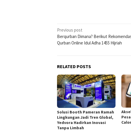
Post
Previous post
Berqurban Dimana? Berikut Rekomendas
navigation
Qurban Online Idul Adha 1455 Hijriah
RELATED POSTS
Aksel
Solusi Booth Pameran Ramah
Pesa
Lingkungan Jadi Tren Global,
Calo
Yedvora Hadirkan Inovasi
Tanpa Limbah