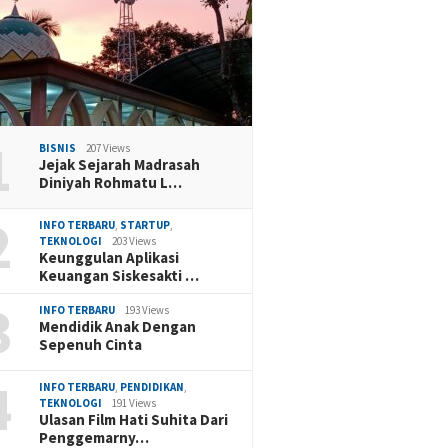
1
BISNIS
207 Views
Jejak Sejarah Madrasah
Diniyah Rohmatu L…
2
INFO TERBARU
,
STARTUP
,
TEKNOLOGI
203 Views
Keunggulan Aplikasi
Keuangan Siskesakti …
3
INFO TERBARU
193 Views
Mendidik Anak Dengan
Sepenuh Cinta
4
INFO TERBARU
,
PENDIDIKAN
,
TEKNOLOGI
191 Views
Ulasan Film Hati Suhita Dari
Penggemarny…