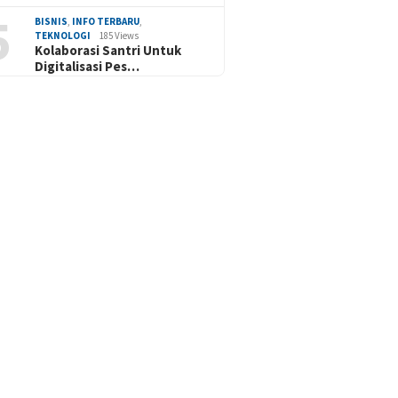
5
BISNIS
,
INFO TERBARU
,
TEKNOLOGI
185 Views
Kolaborasi Santri Untuk
Digitalisasi Pes…