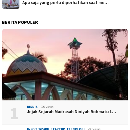
Apa saja yang perlu diperhatikan saat me…
BERITA POPULER
1
BISNIS
209 Views
Jejak Sejarah Madrasah Diniyah Rohmatu L…
INFO TERBARU
,
STARTUP
,
TEKNOLOGI
203 Views