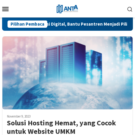
Skip
Mobile
to
Menu
content
Akselerasi Digital, Bantu Pesantren Menjadi Pilihan Calon S
Pilihan Pembaca
November 9, 2023
Solusi Hosting Hemat, yang Cocok
untuk Website UMKM