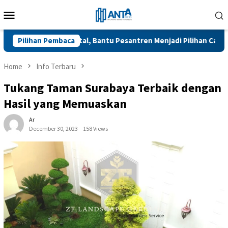
Skip
Mobile
to
Menu
content
lerasi Digital, Bantu Pesantren Menjadi Pilihan Calon Santri Saa
Pilihan Pembaca
Home
Info Terbaru
Tukang Taman Surabaya Terbaik dengan
Hasil yang Memuaskan
Ar
December 30, 2023
158 Views