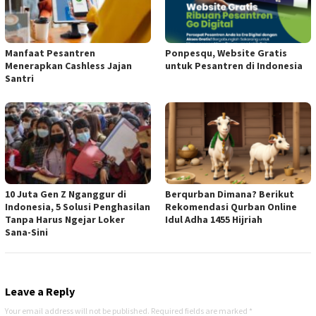
Manfaat Pesantren
Ponpesqu, Website Gratis
Menerapkan Cashless Jajan
untuk Pesantren di Indonesia
Santri
10 Juta Gen Z Nganggur di
Berqurban Dimana? Berikut
Indonesia, 5 Solusi Penghasilan
Rekomendasi Qurban Online
Tanpa Harus Ngejar Loker
Idul Adha 1455 Hijriah
Sana-Sini
Leave a Reply
Your email address will not be published.
Required fields are marked
*