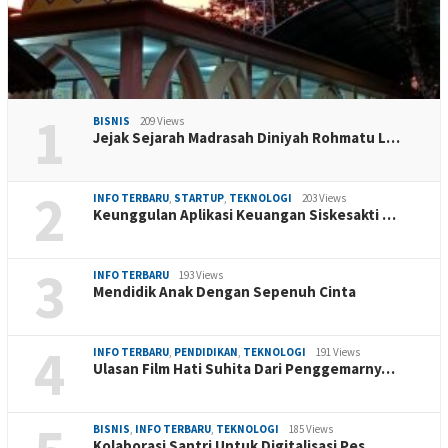
1
BISNIS
209 Views
Jejak Sejarah Madrasah Diniyah Rohmatu L…
2
INFO TERBARU
,
STARTUP
,
TEKNOLOGI
203 Views
Keunggulan Aplikasi Keuangan Siskesakti …
3
INFO TERBARU
193 Views
Mendidik Anak Dengan Sepenuh Cinta
4
INFO TERBARU
,
PENDIDIKAN
,
TEKNOLOGI
191 Views
Ulasan Film Hati Suhita Dari Penggemarny…
BISNIS
,
INFO TERBARU
,
TEKNOLOGI
185 Views
Kolaborasi Santri Untuk Digitalisasi Pes…