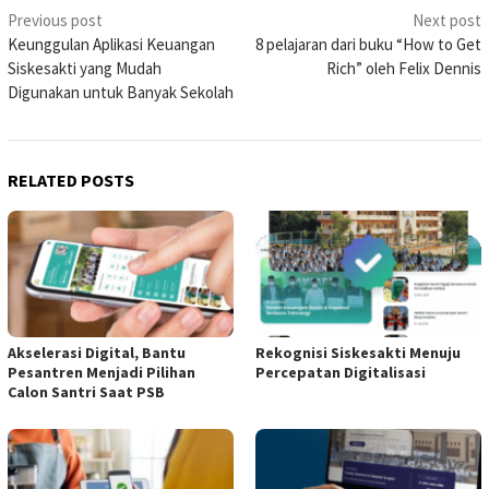
Post
Previous post
Next post
Keunggulan Aplikasi Keuangan
8 pelajaran dari buku “How to Get
navigation
Siskesakti yang Mudah
Rich” oleh Felix Dennis
Digunakan untuk Banyak Sekolah
RELATED POSTS
Akselerasi Digital, Bantu
Rekognisi Siskesakti Menuju
Pesantren Menjadi Pilihan
Percepatan Digitalisasi
Calon Santri Saat PSB