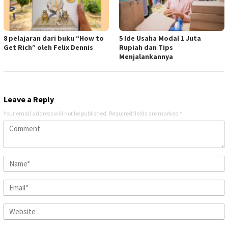
8 pelajaran dari buku “How to
5 Ide Usaha Modal 1 Juta
Get Rich” oleh Felix Dennis
Rupiah dan Tips
Menjalankannya
Leave a Reply
Your email address will not be published.
Required fields are marked
*