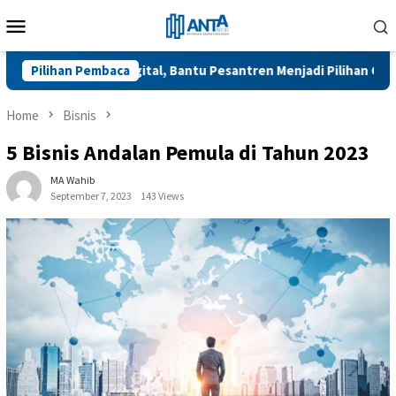
Skip
Mobile
to
Menu
content
kselerasi Digital, Bantu Pesantren Menjadi Pilihan Calon Santri S
Pilihan Pembaca
Home
Bisnis
5 Bisnis Andalan Pemula di Tahun 2023
MA Wahib
September 7, 2023
143 Views