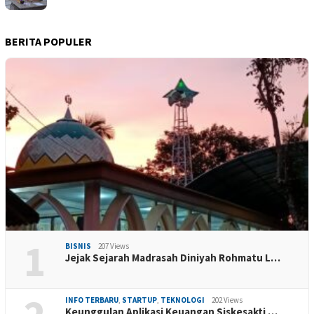
BERITA POPULER
1
BISNIS
207 Views
Jejak Sejarah Madrasah Diniyah Rohmatu L…
INFO TERBARU
,
STARTUP
,
TEKNOLOGI
202 Views
Keunggulan Aplikasi Keuangan Siskesakti …