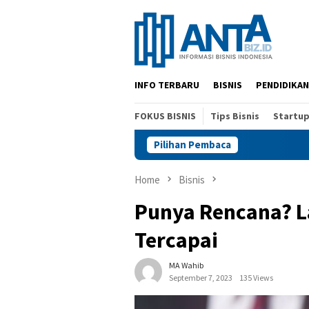
Skip
to
content
INFO TERBARU
BISNIS
PENDIDIKAN
FOKUS BISNIS
Tips Bisnis
Startu
Pilihan Pembaca
Home
Bisnis
Punya Rencana? L
Tercapai
MA Wahib
September 7, 2023
135 Views