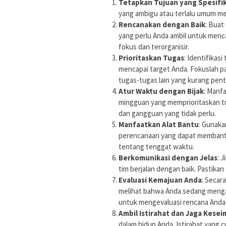
Tetapkan Tujuan yang Spesifi
yang ambigu atau terlalu umum me
Rencanakan dengan Baik
: Buat
yang perlu Anda ambil untuk menc
fokus dan terorganisir.
Prioritaskan Tugas
: Identifikas
mencapai target Anda. Fokuslah pa
tugas-tugas lain yang kurang pent
Atur Waktu dengan Bijak
: Manf
mingguan yang memprioritaskan tu
dan gangguan yang tidak perlu.
Manfaatkan Alat Bantu
: Gunaka
perencanaan yang dapat membant
tentang tenggat waktu.
Berkomunikasi dengan Jelas
: 
tim berjalan dengan baik. Pastik
Evaluasi Kemajuan Anda
: Secar
melihat bahwa Anda sedang mengal
untuk mengevaluasi rencana Anda
Ambil Istirahat dan Jaga Kese
dalam hidup Anda. Istirahat yang 