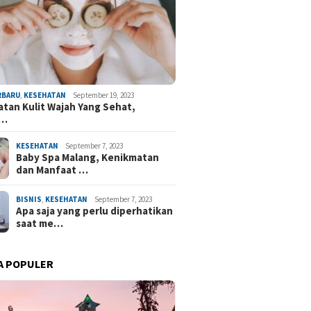
RBARU
,
KESEHATAN
September 19, 2023
tan Kulit Wajah Yang Sehat,
h…
KESEHATAN
September 7, 2023
Baby Spa Malang, Kenikmatan
dan Manfaat …
BISNIS
,
KESEHATAN
September 7, 2023
Apa saja yang perlu diperhatikan
saat me…
A POPULER