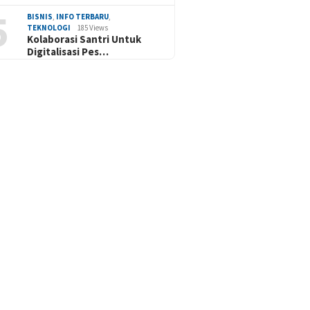
5
BISNIS
,
INFO TERBARU
,
TEKNOLOGI
185 Views
Kolaborasi Santri Untuk
Digitalisasi Pes…