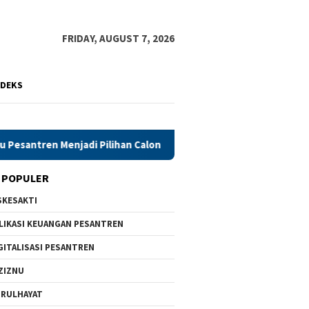
FRIDAY, AUGUST 7, 2026
NDEKS
njadi Pilihan Calon Santri Saat PSB
Rekognisi Siskesakti
 POPULER
SKESAKTI
LIKASI KEUANGAN PESANTREN
GITALISASI PESANTREN
ZIZNU
RULHAYAT