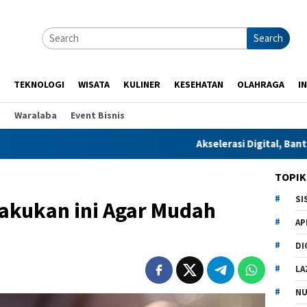
Search
TEKNOLOGI
WISATA
KULINER
KESEHATAN
OLAHRAGA
I
p
Waralaba
Event Bisnis
Akselerasi Digital, Bantu Pesantren Me
TOPIK
SI
akukan ini Agar Mudah
AP
DI
LA
NU