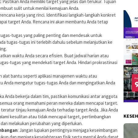
k
: Pastikan Anda memiliki target yang jelas dan terukur. Tujuan
mbuat sulit untuk menilai kemajuan Anda.
 rencana kerja yang rinci. Identifikasi langkah-langkah konkret
apai target Anda. Rencana ini akan membantu Anda tetap
i tugas-tugas yang paling penting dan mendesak untuk
da tugas-tugas ini terlebih dahulu sebelum melanjutkan ke
ing.
aatkan waktu Anda secara efisien. Buat jadwal harian atau
gas-tugas yang mendekati target Anda. Hindari prokrastinasi
n alat bantu seperti aplikasi manajemen waktu atau
u Anda mengatur tugas-tugas Anda dan mengingatkan Anda
Jika Anda bekerja dalam tim, pastikan komunikasi antar anggota
an semua orang memahami peran mereka dalam mencapai target.
a teratur tinjau kemajuan Anda terhadap target Anda. Jika Anda
KESE
ami kesulitan atau tidak mencapai target, pertimbangkan
 dan melakukan perubahan yang diperlukan.
imbangan
: Jangan lupakan pentingnya menjaga keseimbangan
cukup dan menjaga kesejahteraan fisik serta mental Anda dapat