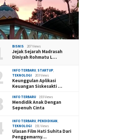
1
BISNIS
207 Views
Jejak Sejarah Madrasah
Diniyah Rohmatu L…
2
INFO TERBARU
,
STARTUP
,
TEKNOLOGI
203 Views
Keunggulan Aplikasi
Keuangan Siskesakti …
3
INFO TERBARU
193 Views
Mendidik Anak Dengan
Sepenuh Cinta
4
INFO TERBARU
,
PENDIDIKAN
,
TEKNOLOGI
191 Views
Ulasan Film Hati Suhita Dari
Penggemarny…