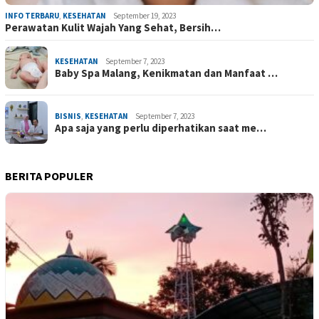
INFO TERBARU
,
KESEHATAN
September 19, 2023
Perawatan Kulit Wajah Yang Sehat, Bersih…
KESEHATAN
September 7, 2023
Baby Spa Malang, Kenikmatan dan Manfaat …
BISNIS
,
KESEHATAN
September 7, 2023
Apa saja yang perlu diperhatikan saat me…
BERITA POPULER