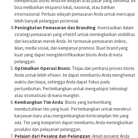
memperluas bisnis Anda ke wilayah atau pasar yang berbeda. Ini
bisa melibatkan ekspansi lokal, nasional, atau bahkan
internasional. Perluas wilayah pemasaran Anda untuk mencapai
lebih banyak pelanggan potensial.
Peningkatan Pemasaran dan Branding
: Investasikan dalam
strategi pemasaran yang efektif untuk meningkatkan visibilitas
dan kesadaran merek Anda. Ini termasuk pemasaran online,
iklan, media sosial, dan kampanye promosi. Buat brand yang
kuat yang dapat mengidentifikasikan bisnis Anda di mata
pelanggan.
Optimalkan Operasi Bisnis
: Tinjau dan perbarui proses bisnis
Anda untuk lebih efisien. Ini dapat membantu Anda menghemat
waktu dan biaya, sehingga Anda dapat fokus pada
pertumbuhan. Pertimbangkan untuk mengadopsi teknologi
atau otomatisasi di mana mungkin.
Kembangkan Tim Anda
: Bisnis yang berkembang
membutuhkan tim yang kuat. Pertimbangkan untuk merekrut
karyawan baru atau mengembangkan keterampilan tim yang
ada. Tim yang kompeten dapat membantu Anda meningkatkan
produksi dan pelayanan pelanggan.
Pelajari dari Pesaing dan Pelanggan
: Amati pesaing Anda