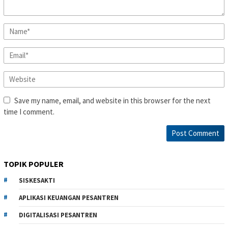
Save my name, email, and website in this browser for the next
time I comment.
TOPIK POPULER
SISKESAKTI
APLIKASI KEUANGAN PESANTREN
DIGITALISASI PESANTREN