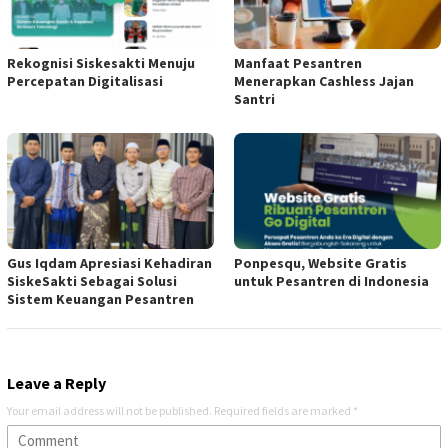
Rekognisi Siskesakti Menuju
Manfaat Pesantren
Percepatan Digitalisasi
Menerapkan Cashless Jajan
Santri
Gus Iqdam Apresiasi Kehadiran
Ponpesqu, Website Gratis
SiskeSakti Sebagai Solusi
untuk Pesantren di Indonesia
Sistem Keuangan Pesantren
Leave a Reply
Your email address will not be published.
Required fields are marked
*