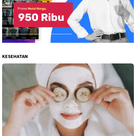
KESEHATAN