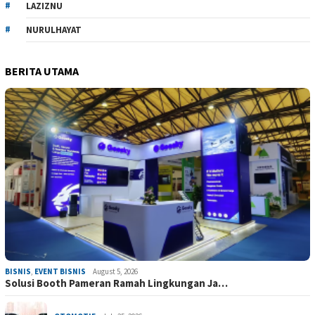
LAZIZNU
NURULHAYAT
BERITA UTAMA
BISNIS
,
EVENT BISNIS
August 5, 2026
Solusi Booth Pameran Ramah Lingkungan Ja…